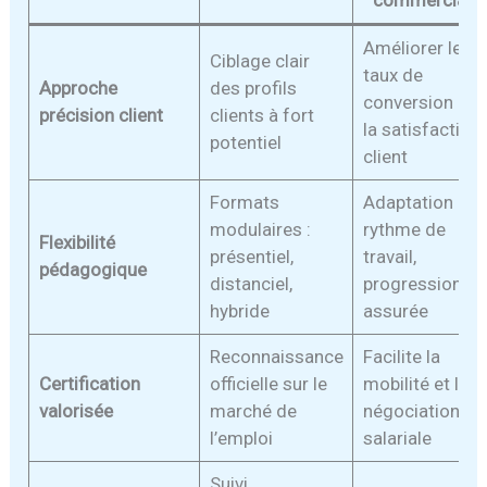
Améliorer le
Ciblage clair
taux de
Approche
des profils
conversion et
précision client
clients à fort
la satisfaction
potentiel
client
Formats
Adaptation au
modulaires :
rythme de
Flexibilité
présentiel,
travail,
pédagogique
distanciel,
progression
hybride
assurée
Reconnaissance
Facilite la
Certification
officielle sur le
mobilité et la
valorisée
marché de
négociation
l’emploi
salariale
Suivi